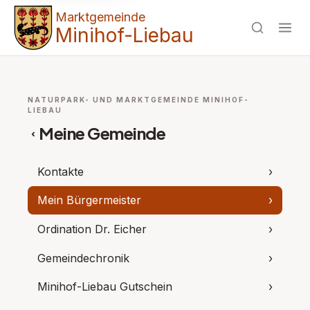
Marktgemeinde
Minihof-Liebau
NATURPARK- UND MARKTGEMEINDE MINIHOF-
LIEBAU
Meine Gemeinde
‹
Kontakte
›
Mein Bürgermeister
›
Ordination Dr. Eicher
›
Gemeindechronik
›
Minihof-Liebau Gutschein
›