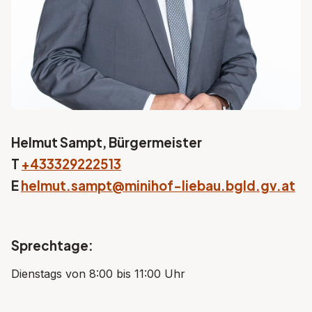
Helmut Sampt, Bürgermeister
T
+433329222513
E
helmut.sampt@minihof-liebau.bgld.gv.at
Sprechtage:
Dienstags von 8:00 bis 11:00 Uhr