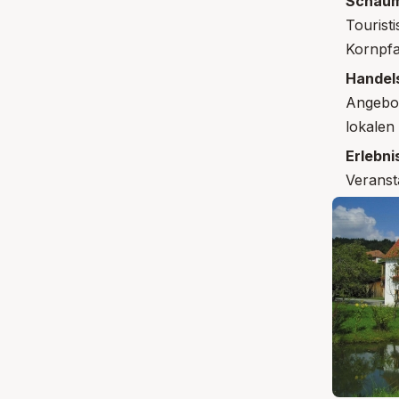
Schaum
Touristi
Kornpfa
Handel
Angebot
lokalen
Erlebn
Veranst