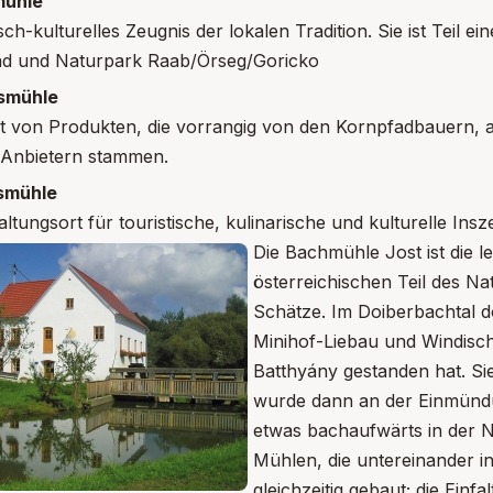
ühle
sch-kulturelles Zeugnis der lokalen Tradition. Sie ist Teil 
d und Naturpark Raab/Örseg/Goricko
smühle
 von Produkten, die vorrangig von den Kornpfadbauern, 
 Anbietern stammen.
ismühle
altungsort für touristische, kulinarische und kulturelle Ins
Die Bachmühle Jost ist die l
österreichischen Teil des N
Schätze. Im Doiberbachtal d
Minihof-Liebau und Windisc
Batthyány gestanden hat. S
wurde dann an der Einmünd
etwas bachaufwärts in der N
Mühlen, die untereinander 
gleichzeitig gebaut; die Einf