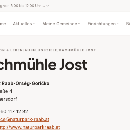
Montag bis Freitag von 8:00 bis 12:00 Uhr oder außerhalb dieser Zeiten nach telefonischer Vereinbarung. An gesetzlichen Feiertagen, Karfreitag, Allerseelen (02.11.), Landesfeiertag (11.11.), Heiliger Abend (24.12.) und Silvester (31.12.) ist das Gemeindeamt geschlossen.
ome
Aktuelles
Meine Gemeinde
Einrichtungen
B
ON & LEBEN
AUSFLUGSZIELE
BACHMÜHLE JOST
chmühle Jost
k Raab-Örség-Goričko
raße 4
ersdorf
660 117 12 82
fice@naturpark-raab.at
ttp://www.naturparkraab.at