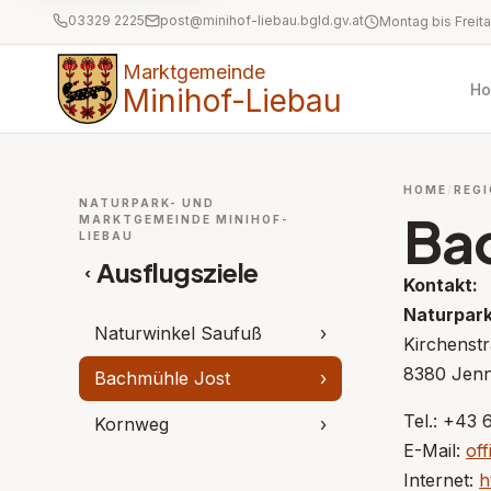
03329 2225
post@minihof-liebau.bgld.gv.at
Marktgemeinde
H
Minihof-Liebau
HOME
REGI
NATURPARK- UND
Ba
MARKTGEMEINDE MINIHOF-
LIEBAU
Ausflugsziele
‹
Kontakt:
Naturpar
Naturwinkel Saufuß
›
Kirchenst
8380 Jenn
Bachmühle Jost
›
Tel.: +43 
Kornweg
›
E-Mail:
of
Internet:
h