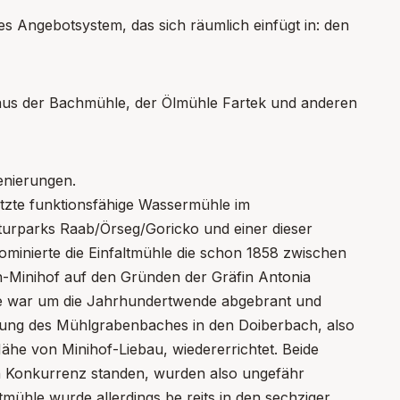
eines Angebotsystem, das sich räumlich einfügt in: den
aus der Bachmühle, der Ölmühle Fartek und anderen
zenierungen.
etzte funktionsfähige Wassermühle im
aturparks Raab/Örseg/Goricko und einer dieser
ominierte die Einfaltmühle die schon 1858 zwischen
h-Minihof auf den Gründen der Gräfin Antonia
ie war um die Jahrhundertwende abgebrant und
ung des Mühlgrabenbaches in den Doiberbach, also
ähe von Minihof-Liebau, wiedererrichtet. Beide
in Konkurrenz standen, wurden also ungefähr
altmühle wurde allerdings be reits in den sechziger